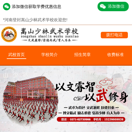
添加微信获取学费优惠信息
*
河南登封嵩山少林武术学校欢迎您!
拨打电话
武校首页
学校简介
招生简章
收费标准