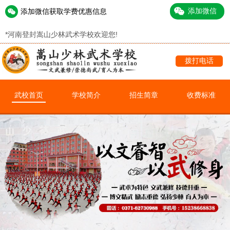
添加微信获取学费优惠信息
*
河南登封嵩山少林武术学校欢迎您!
拨打电话
武校首页
学校简介
招生简章
收费标准