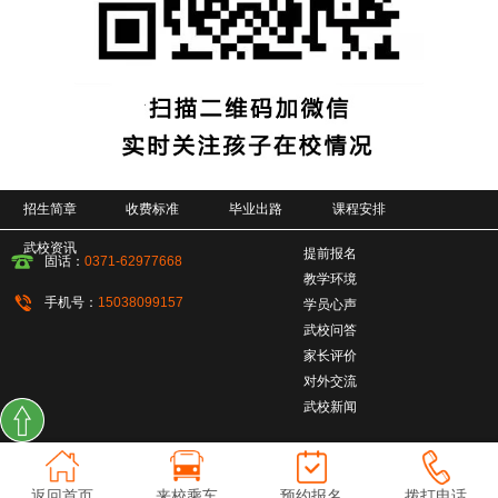
招生简章
收费标准
毕业出路
课程安排
武校资讯
提前报名
固话：
0371-62977668
教学环境
手机号：
15038099157
学员心声
武校问答
家长评价
对外交流
武校新闻
返回首页
来校乘车
预约报名
拨打电话