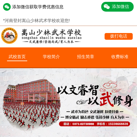
添加微信获取学费优惠信息
*
河南登封嵩山少林武术学校欢迎您!
拨打电话
武校首页
学校简介
招生简章
收费标准