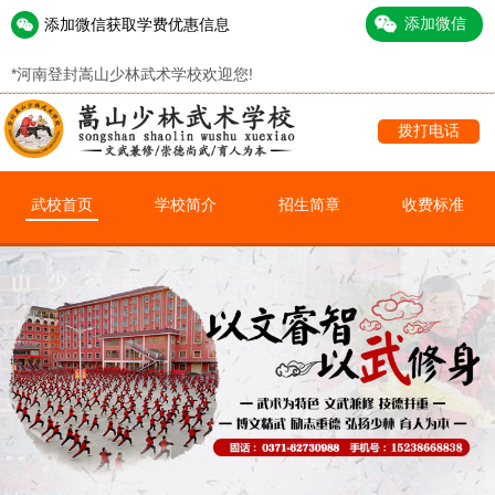
添加微信获取学费优惠信息
*
河南登封嵩山少林武术学校欢迎您!
拨打电话
武校首页
学校简介
招生简章
收费标准