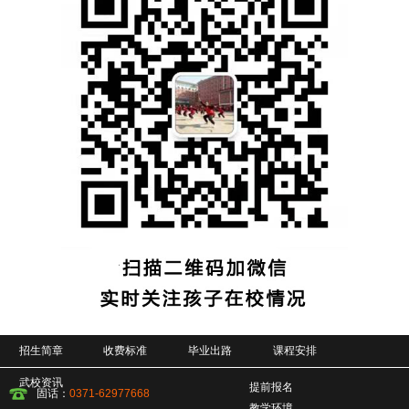
招生简章
收费标准
毕业出路
课程安排
武校资讯
提前报名
固话：
0371-62977668
教学环境