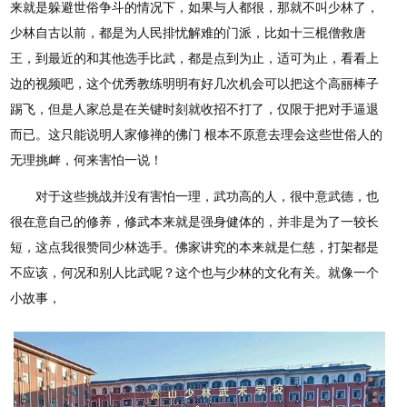
来就是躲避世俗争斗的情况下，如果与人都很，那就不叫少林了，
少林自古以前，都是为人民排忧解难的门派，比如十三棍僧救唐
王，到最近的和其他选手比武，都是点到为止，适可为止，看看上
边的视频吧，这个优秀教练明明有好几次机会可以把这个高丽棒子
踢飞，但是人家总是在关键时刻就收招不打了，仅限于把对手逼退
而已。这只能说明人家修禅的佛门 根本不原意去理会这些世俗人的
无理挑衅，何来害怕一说！
对于这些挑战并没有害怕一理，武功高的人，很中意武德，也
很在意自己的修养，修武本来就是强身健体的，并非是为了一较长
短，这点我很赞同少林选手。佛家讲究的本来就是仁慈，打架都是
不应该，何况和别人比武呢？这个也与少林的文化有关。就像一个
小故事，