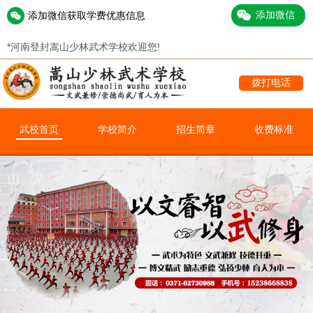
添加微信获取学费优惠信息
*
河南登封嵩山少林武术学校欢迎您!
拨打电话
武校首页
学校简介
招生简章
收费标准