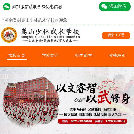
添加微信获取学费优惠信息
*
河南登封嵩山少林武术学校欢迎您!
拨打电话
武校首页
学校简介
招生简章
收费标准