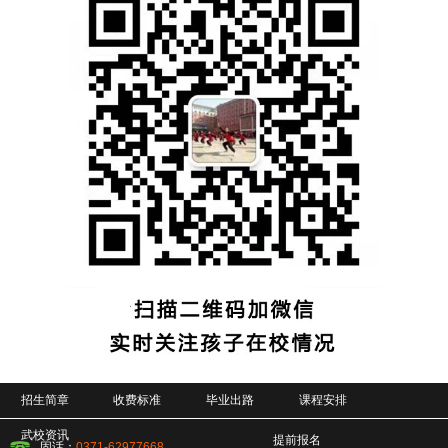
招生简章
收费标准
毕业出路
课程安排
武校资讯
提前报名
固话：
0371-62977668