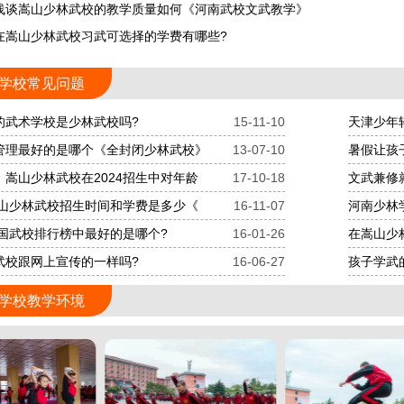
浅谈嵩山少林武校的教学质量如何《河南武校文武教学》
在嵩山少林武校习武可选择的学费有哪些?
学校常见问题
的武术学校是少林武校吗?
15-11-10
天津少年
管理最好的是哪个《全封闭少林武校》
13-07-10
暑假让孩
：嵩山少林武校在2024招生中对年龄
17-10-18
文武兼修
年嵩山少林武校招生时间和学费是多少《
16-11-07
河南少林
中国武校排行榜中最好的是哪个?
16-01-26
在嵩山少
武校跟网上宣传的一样吗?
16-06-27
孩子学武
学校教学环境