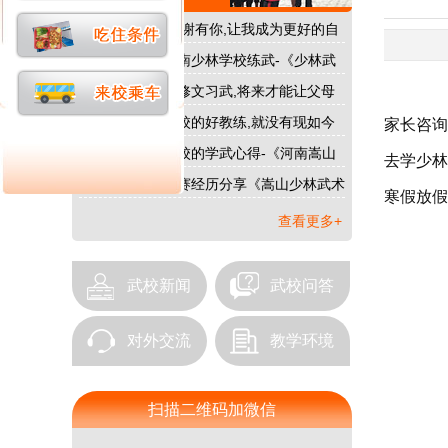
嵩山少林武校|感谢有你,让我成为更好的自
己…
我为什么要去河南少林学校练武-《少林武
校》…
在河南少林武校修文习武,将来才能让父母
过上好日子…
没有河南少林武校的好教练,就没有现如今
家长咨询
我的好成绩…
我在河南少林武校的学武心得-《河南嵩山
去学少林
少林武校》…
我的少林武术比赛经历分享《嵩山少林武术
寒假放假
学校》…
查看更多+
武校新闻
武校问答
对外交流
教学环境
扫描二维码加微信