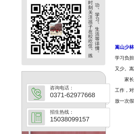
嵩山少林
学习负担
又少。嵩
家长选
咨询电话：
工作，对
0371-62977668
放一次假
招生热线：
15038099157